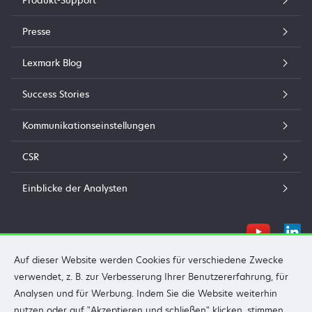
Produkt-Support
Presse
Lexmark Blog
Success Stories
Kommunikationseinstellungen
CSR
Einblicke der Analysten
Auf dieser Website werden Cookies für verschiedene Zwecke
verwendet, z. B. zur Verbesserung Ihrer Benutzererfahrung, für
Lexmark Handelsgesellschaft m.b.H.
Analysen und für Werbung. Indem Sie die Website weiterhin
©2025 Alle Rechte vorbehalten.
nutzen oder auf "Akzeptieren und schließen" klicken, stimmen