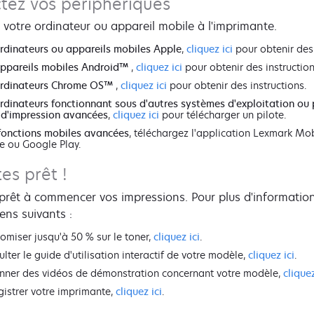
tez vos périphériques
votre ordinateur ou appareil mobile à l'imprimante.
rdinateurs ou appareils mobiles Apple
,
cliquez ici
pour obtenir des 
ppareils mobiles Android™
,
cliquez ici
pour obtenir des instruction
rdinateurs Chrome OS™
,
cliquez ici
pour obtenir des instructions.
rdinateurs fonctionnant sous d'autres systèmes d'exploitation ou
 d'impression avancées
,
cliquez ici
pour télécharger un pilote.
fonctions mobiles avancées
, téléchargez l'application Lexmark Mob
re ou Google Play.
es prêt !
prêt à commencer vos impressions. Pour plus d'information
ens suivants :
omiser jusqu'à 50 % sur le toner,
cliquez ici
.
lter le guide d'utilisation interactif de votre modèle,
cliquez ici
.
onner des vidéos de démonstration concernant votre modèle,
cliquez
gistrer votre imprimante,
cliquez ici
.