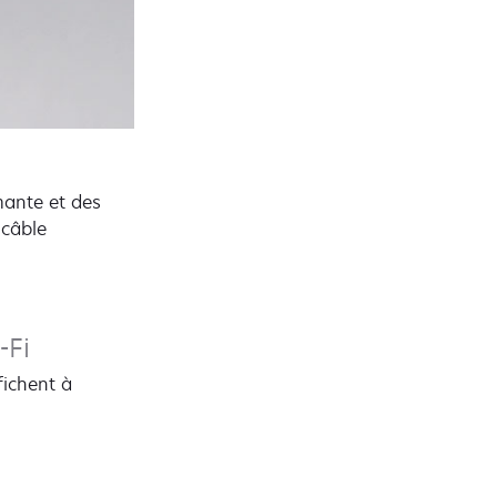
mante et des
 câble
-Fi
fichent à