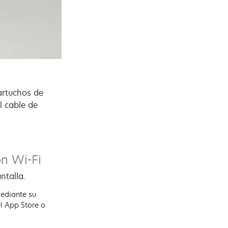
cartuchos de
l cable de
ón Wi-Fi
ntalla.
mediante su
l App Store o