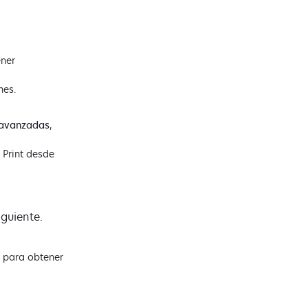
ner
nes.
n avanzadas
,
 Print desde
guiente.
para obtener