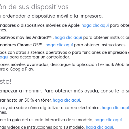
n de sus dispositivos
 ordenador o dispositivo móvil a la impresora.
nadores o dispositivos móviles de Apple
,
haga clic aquí
para obte
nes.
ositivos móviles Android™
,
haga clic aquí
para obtener instruccio
enadores Chrome OS™
,
haga clic aquí
para obtener instrucciones.
pos con otros sistemas operativos o para funciones de impresió
 aquí
para descargar un controlador.
iones móviles avanzadas
, descargue la aplicación Lexmark Mobile
ore o Google Play.
sto!
mpezar a imprimir. Para obtener más ayuda, consulte lo si
rar hasta un 50 % en tóner,
haga clic aquí
.
ta ayuda sobre cómo digitalizar a correo electrónico,
haga clic aquí
nes.
ner la guía del usuario interactiva de su modelo,
haga clic aquí
.
más vídeos de instrucciones para su modelo,
haga clic aquí
.