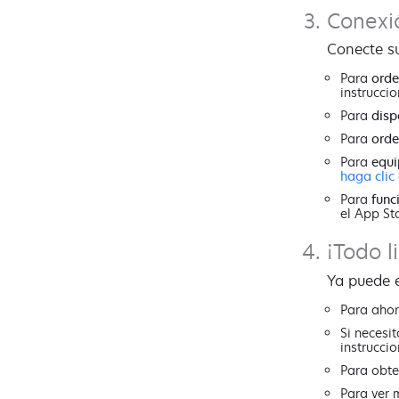
Conexió
Conecte su
Para
orde
instruccio
Para
disp
Para
ord
Para
equi
haga clic
Para
func
el App St
¡Todo li
Ya puede e
Para ahor
Si necesi
instruccio
Para obte
Para ver 