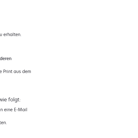
u erhalten.
nderen
e Print aus dem
ie folgt:
in eine E-Mail
ten.